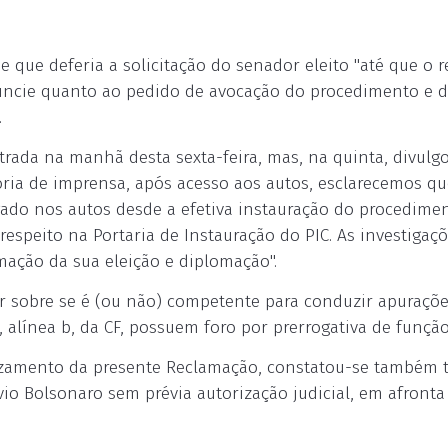
se que deferia a solicitação do senador eleito "até que o r
nuncie quanto ao pedido de avocação do procedimento e 
.
trada na manhã desta sexta-feira, mas, na quinta, divulg
ria de imprensa, após acesso aos autos, esclarecemos qu
igado nos autos desde a efetiva instauração do procedimen
espeito na Portaria de Instauração do PIC. As investigaç
ação da sua eleição e diplomação".
r sobre se é (ou não) competente para conduzir apuraçõ
I, alínea b, da CF, possuem foro por prerrogativa de função
izamento da presente Reclamação, constatou-se também 
ávio Bolsonaro sem prévia autorização judicial, em afronta