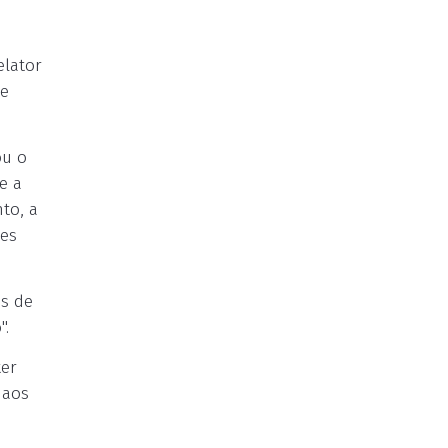
elator
de
ou o
e a
to, a
ões
es de
".
ter
 aos