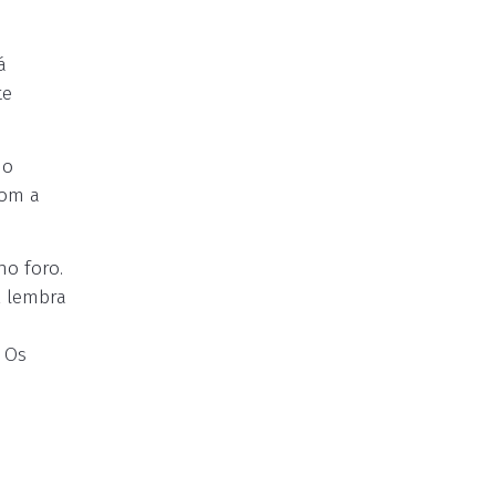
á
te
do
com a
no foro.
k lembra
. Os