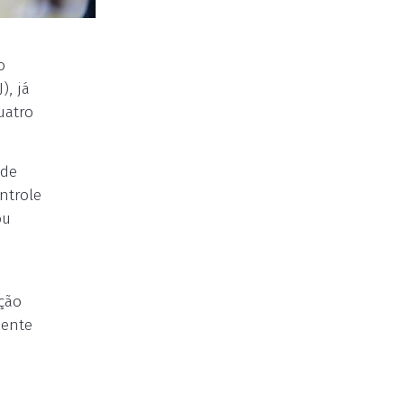
o
), já
uatro
 de
ntrole
ou
ção
mente