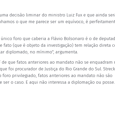
uma decisão liminar do ministro Luiz Fux e que ainda ser
tenhamos o que me parece ser um equívoco, é perfeitamen
o único foro que caberia a Flávio Bolsonaro é o de deputa
se fato (que é objeto da investigação) tem relação direta 
star diplomado, no mínimo", argumenta.
TF de que fatos anteriores ao mandato não se enquadram 
, que foi procurador de Justiça do Rio Grande do Sul. Strec
o foro privilegiado, fatos anteriores ao mandato não são
e ser o caso. E aqui não interessa a diplomação ou posse