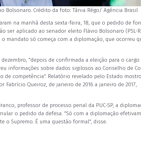
io Bolsonaro. Crédito da foto: Tânia Rêgo/ Agência Brasil
maram na manhã desta sexta-feira, 18, que o pedido de for
o ser aplicado ao senador eleito Flávio Bolsonaro (PSL-RJ
E), o mandato só começa com a diplomação, que ocorreu q
 dezembro, "depois de confirmada a eleição para o cargo
ereu informações sobre dados sigilosos ao Conselho de Co
ção de competência". Relatório revelado pelo Estado mostr
 Fabrício Queiroz, de janeiro de 2016 a janeiro de 2017,
ranco, professor de processo penal da PUC-SP, a diploma
anular o pedido da defesa. "Só com a diplomação efetiva
nte o Supremo. É uma questão formal", disse.