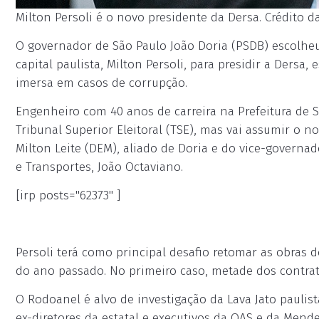
Milton Persoli é o novo presidente da Dersa. Crédito d
O governador de São Paulo João Doria (PSDB) escolhe
capital paulista, Milton Persoli, para presidir a Dersa,
imersa em casos de corrupção.
Engenheiro com 40 anos de carreira na Prefeitura de S
Tribunal Superior Eleitoral (TSE), mas vai assumir o 
Milton Leite (DEM), aliado de Doria e do vice-governado
e Transportes, João Octaviano.
[irp posts="62373" ]
Persoli terá como principal desafio retomar as obras
do ano passado. No primeiro caso, metade dos contratos
O Rodoanel é alvo de investigação da Lava Jato paulis
ex-diretores da estatal e executivos da OAS e da Mend