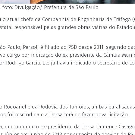
a foto: Divulgação/ Prefeitura de São Paulo
u o atual chefe da Companhia de Engenharia de Tráfego (
 estatal responsável pelas grandes obras viárias do Estado 
ão Paulo, Persoli é filiado ao PSD desde 2011, segundo d
novo cargo por indicação do ex-presidente da Câmara Muni
r Rodrigo Garcia. Ele já havia indicado o secretário de Lo
 do Rodoanel e da Rodovia dos Tamoios, ambas paralisadas
 foi rescindida e a Dersa terá de fazer nova licitação.
ta, que prendeu o ex-presidente da Dersa Laurence Casagr
es Júnior em junho de 2018 por suspeita de desvios de R$