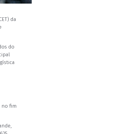
CET) da
e
ados do
cipal
gística
 no fim
ande,
 625