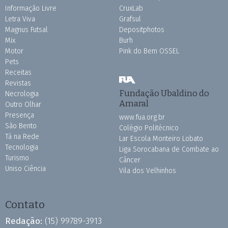
Informação Livre
CruxLab
Letra Viva
Grafsul
Magnus Futsal
Depositphotos
Mix
Burh
Motor
Pink do Bem OSSEL
Pets
Receitas
Revistas
Fundação Ubaldino do
Necrologia
Amaral
Outro Olhar
Presença
www.fua.org.br
São Bento
Colégio Politécnico
Tá na Rede
Lar Escola Monteiro Lobato
Tecnologia
Liga Sorocabana de Combate ao
Turismo
Câncer
Uniso Ciência
Vila dos Velhinhos
Contato
Redação:
(15) 99789-3913