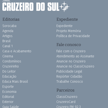
Editorias
Expediente
Sorocaba
Expediente
Agenda
Projeto Memória
Artigos
Política de Privacidade
Brasil
Fale conosco
Canal 1
Casa e Acabamento
Fale com o Cruzeiro
Cinema
Atendimento ao Assinante
Condomínios
Anuncie no Cruzeiro
Cruzeirinho
Anuncie no ClassiCruzeiro
Do Leitor
Publicidade Legal
Educação
Repórter Cidadão
Educa Mais Brasil
Trabalhe Conosco
Esporte
Parceiros
Economia
Editorial
ClassiCruzeiro
Exterior
CruzeiroCard
Guia Saúde
Cruzeiro FM 92.3