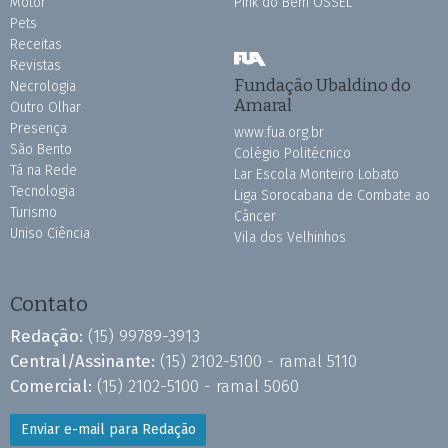
Motor
Pink do Bem OSSEL
Pets
Receitas
Revistas
Fundação Ubaldino do
Necrologia
Amaral
Outro Olhar
Presença
www.fua.org.br
São Bento
Colégio Politécnico
Tá na Rede
Lar Escola Monteiro Lobato
Tecnologia
Liga Sorocabana de Combate ao
Turismo
Câncer
Uniso Ciência
Vila dos Velhinhos
Contato
Redação:
(15) 99789-3913
Central/Assinante:
(15) 2102-5100 - ramal 5110
Comercial:
(15) 2102-5100 - ramal 5060
Enviar e-mail para Redação