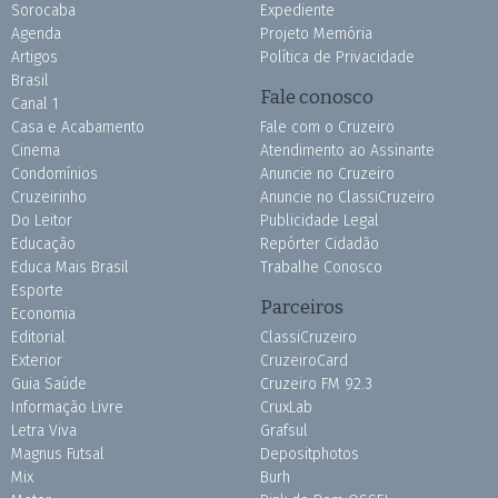
Sorocaba
Expediente
Agenda
Projeto Memória
Artigos
Política de Privacidade
Brasil
Fale conosco
Canal 1
Casa e Acabamento
Fale com o Cruzeiro
Cinema
Atendimento ao Assinante
Condomínios
Anuncie no Cruzeiro
Cruzeirinho
Anuncie no ClassiCruzeiro
Do Leitor
Publicidade Legal
Educação
Repórter Cidadão
Educa Mais Brasil
Trabalhe Conosco
Esporte
Parceiros
Economia
Editorial
ClassiCruzeiro
Exterior
CruzeiroCard
Guia Saúde
Cruzeiro FM 92.3
Informação Livre
CruxLab
Letra Viva
Grafsul
Magnus Futsal
Depositphotos
Mix
Burh