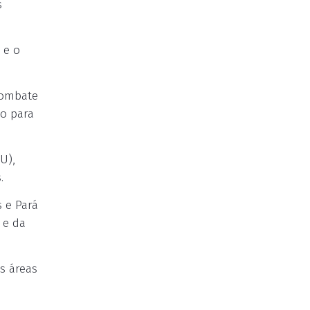
s
 e o
combate
do para
U),
.
 e Pará
 e da
s áreas