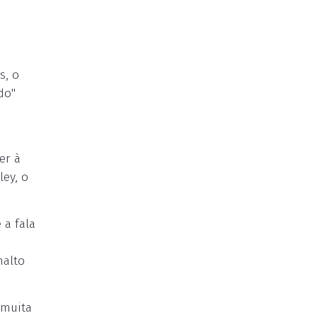
s, o
do"
er à
ley, o
 a fala
nalto
 muita