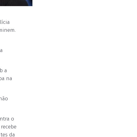
lícia
iminem.
da
b a
soa na
 não
ntra o
 recebe
ntes da