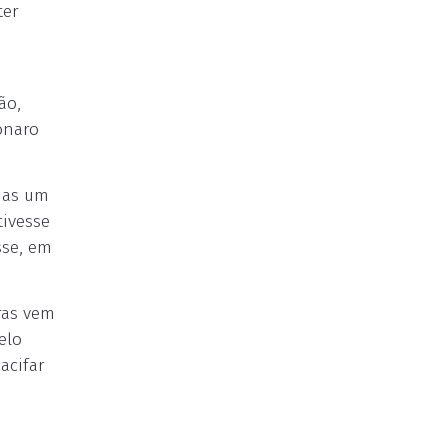
ter
ão,
onaro
mas um
tivesse
sse, em
ras vem
elo
acifar