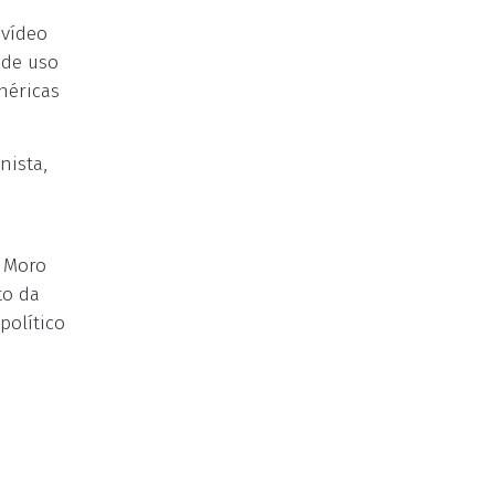
 vídeo
 de uso
enéricas
nista,
e Moro
to da
político