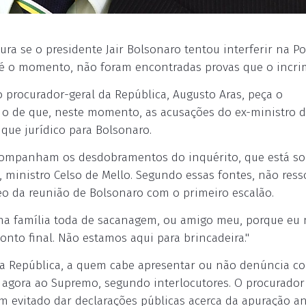
ra se o presidente Jair Bolsonaro tentou interferir na Po
 até o momento, não foram encontradas provas que o incr
 procurador-geral da República, Augusto Aras, peça o
o de que, neste momento, as acusações do ex-ministro 
 que jurídico para Bolsonaro.
companham os desdobramentos do inquérito, que está so
, ministro Celso de Mello. Segundo essas fontes, não res
eo da reunião de Bolsonaro com o primeiro escalão.
nha família toda de sacanagem, ou amigo meu, porque eu
 ponto final. Não estamos aqui para brincadeira."
da República, a quem cabe apresentar ou não denúncia co
é agora ao Supremo, segundo interlocutores. O procurador
m evitado dar declarações públicas acerca da apuração a