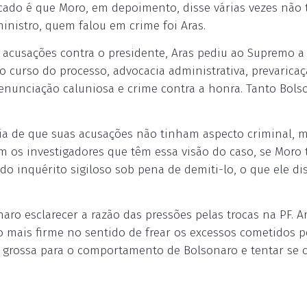
acado é que Moro, em depoimento, disse várias vezes não 
nistro, quem falou em crime foi Aras.
 acusações contra o presidente, Aras pediu ao Supremo a
o curso do processo, advocacia administrativa, prevaricaç
 denunciação caluniosa e crime contra a honra. Tanto Bols
ia de que suas acusações não tinham aspecto criminal, 
am os investigadores que têm essa visão do caso, se Moro 
o inquérito sigiloso sob pena de demiti-lo, o que ele di
aro esclarecer a razão das pressões pelas trocas na PF. A
 mais firme no sentido de frear os excessos cometidos p
a grossa para o comportamento de Bolsonaro e tentar se c