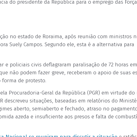
ncia do presidente da República para o emprego das Força
enção no estado de Roraima, após reunião com ministros 
ra Suely Campos. Segundo ele, esta é a alternativa para
 e policiais civis deflagraram paralisação de 72 horas e
s, que não podem fazer greve, receberam o apoio de suas e
 forma de protesto.
pela Procuradoria-Geral da República (PGR) em virtude do 
R descreveu situações, baseadas em relatórios do Ministé
egimes aberto, semiaberto e fechado, atraso no pagament
omida azeda e insuficiente aos presos e falta de combustí
a Nacional se reuniram para discutir a situação
e ratifi