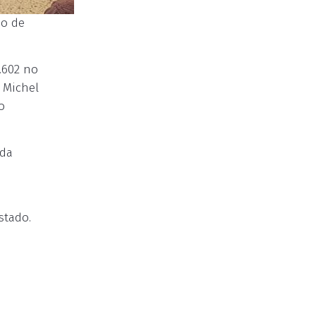
no de
.602 no
 Michel
o
 da
stado.