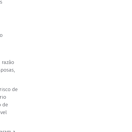
s
no
m razão
sposas,
risco de
rio
o de
vel
caram a