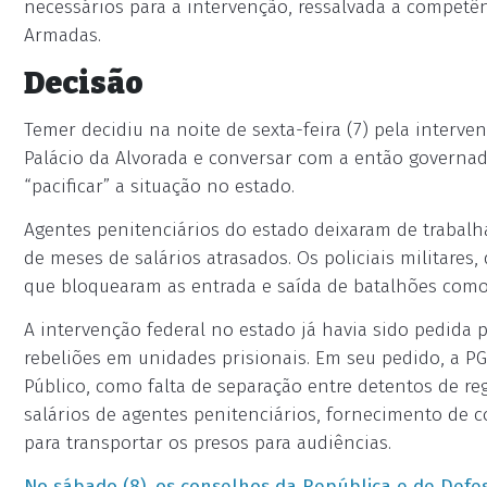
necessários para a intervenção, ressalvada a competê
Armadas.
Decisão
Temer decidiu na noite de sexta-feira (7) pela interv
Palácio da Alvorada e conversar com a então governado
“pacificar” a situação no estado.
Agentes penitenciários do estado deixaram de trabalhar
de meses de salários atrasados. Os policiais militare
que bloquearam as entrada e saída de batalhões como
A intervenção federal no estado já havia sido pedida 
rebeliões em unidades prisionais. Em seu pedido, a PG
Público, como falta de separação entre detentos de r
salários de agentes penitenciários, fornecimento de c
para transportar os presos para audiências.
No sábado (8), os conselhos da República e de Defes