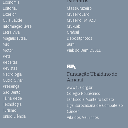
Parceiros
Economia
Editorial
ClassiCruzeiro
Exterior
CruzeiroCard
Guia Saúde
Cruzeiro FM 92.3
Informação Livre
CruxLab
Letra Viva
Grafsul
Magnus Futsal
Depositphotos
Mix
Burh
Motor
Pink do Bem OSSEL
Pets
Receitas
Revistas
Fundação Ubaldino do
Necrologia
Amaral
Outro Olhar
Presença
www.fua.org.br
São Bento
Colégio Politécnico
Tá na Rede
Lar Escola Monteiro Lobato
Tecnologia
Liga Sorocabana de Combate ao
Turismo
Câncer
Uniso Ciência
Vila dos Velhinhos