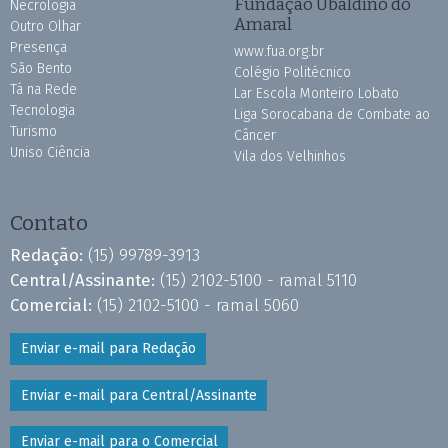
Fundação Ubaldino do
Necrologia
Amaral
Outro Olhar
Presença
www.fua.org.br
São Bento
Colégio Politécnico
Tá na Rede
Lar Escola Monteiro Lobato
Tecnologia
Liga Sorocabana de Combate ao
Turismo
Câncer
Uniso Ciência
Vila dos Velhinhos
Contato
Redação:
(15) 99789-3913
Central/Assinante:
(15) 2102-5100 - ramal 5110
Comercial:
(15) 2102-5100 - ramal 5060
Enviar e-mail para Redação
Enviar e-mail para Central/Assinante
Enviar e-mail para o Comercial