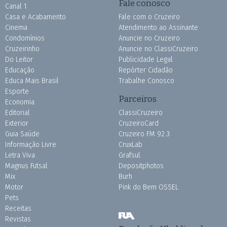
Fale conosco
Canal 1
Casa e Acabamento
Fale com o Cruzeiro
Cinema
Atendimento ao Assinante
Condomínios
Anuncie no Cruzeiro
Cruzeirinho
Anuncie no ClassiCruzeiro
Do Leitor
Publicidade Legal
Educação
Repórter Cidadão
Educa Mais Brasil
Trabalhe Conosco
Esporte
Parceiros
Economia
Editorial
ClassiCruzeiro
Exterior
CruzeiroCard
Guia Saúde
Cruzeiro FM 92.3
Informação Livre
CruxLab
Letra Viva
Grafsul
Magnus Futsal
Depositphotos
Mix
Burh
Motor
Pink do Bem OSSEL
Pets
Receitas
Revistas