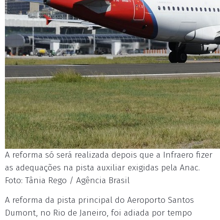
A reforma só será realizada depois que a Infraero fizer
as adequações na pista auxiliar exigidas pela Anac.
Foto: Tânia Rego / Agência Brasil
A reforma da pista principal do Aeroporto Santos
Dumont, no Rio
de Janeiro
, foi adiada por tempo