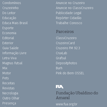
Condomínios
Anuncie no Cruzeiro
Cruzeirinho
Anuncie no ClassiCruzeiro
Do Leitor
Publicidade Legal
Educação
Repórter Cidadão
Educa Mais Brasil
Trabalhe Conosco
Esporte
Parceiros
Economia
Editorial
ClassiCruzeiro
Exterior
CruzeiroCard
Guia Saúde
Cruzeiro FM 92.3
Informação Livre
CruxLab
Letra Viva
Grafsul
Magnus Futsal
Depositphotos
Mix
Burh
Motor
Pink do Bem OSSEL
Pets
Receitas
Revistas
Fundação Ubaldino do
Necrologia
Amaral
Outro Olhar
Presença
www.fua.org.br