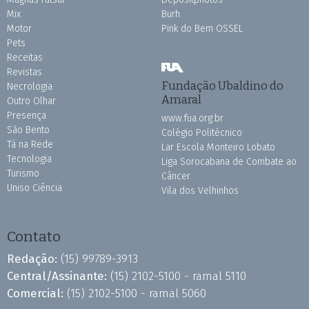
Mix
Burh
Motor
Pink do Bem OSSEL
Pets
Receitas
Revistas
Fundação Ubaldino do
Necrologia
Amaral
Outro Olhar
Presença
www.fua.org.br
São Bento
Colégio Politécnico
Tá na Rede
Lar Escola Monteiro Lobato
Tecnologia
Liga Sorocabana de Combate ao
Turismo
Câncer
Uniso Ciência
Vila dos Velhinhos
Contato
Redação:
(15) 99789-3913
Central/Assinante:
(15) 2102-5100 - ramal 5110
Comercial:
(15) 2102-5100 - ramal 5060