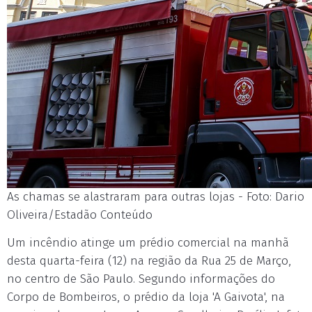
As chamas se alastraram para outras lojas - Foto: Dario
Oliveira/Estadão Conteúdo
Um incêndio atinge um prédio comercial na manhã
desta quarta-feira (12) na região da Rua 25 de Março,
no centro de São Paulo. Segundo informações do
Corpo de Bombeiros, o prédio da loja 'A Gaivota', na