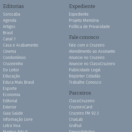
Editorias
Expediente
Sorocaba
Expediente
Agenda
Projeto Memória
Artigos
Política de Privacidade
Brasil
Fale conosco
Canal 1
Casa e Acabamento
Fale com o Cruzeiro
Cinema
Atendimento ao Assinante
Condomínios
Anuncie no Cruzeiro
Cruzeirinho
Anuncie no ClassiCruzeiro
Do Leitor
Publicidade Legal
Educação
Repórter Cidadão
Educa Mais Brasil
Trabalhe Conosco
Esporte
Parceiros
Economia
Editorial
ClassiCruzeiro
Exterior
CruzeiroCard
Guia Saúde
Cruzeiro FM 92.3
Informação Livre
CruxLab
Letra Viva
Grafsul
Magnus Futsal
Depositphotos