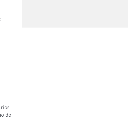
:
ários
io do