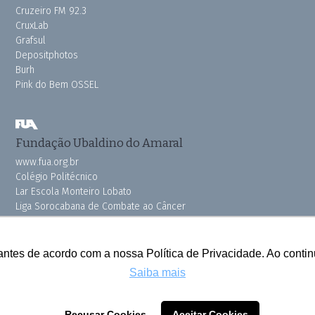
Cruzeiro FM 92.3
CruxLab
Grafsul
Depositphotos
Burh
Pink do Bem OSSEL
Fundação Ubaldino do Amaral
www.fua.org.br
Colégio Politécnico
Lar Escola Monteiro Lobato
Liga Sorocabana de Combate ao Câncer
Vila dos Velhinhos
antes de acordo com a nossa Política de Privacidade. Ao cont
Saiba mais
Todos os direitos reservados © 2025 Cruzeiro do Sul
Recusar Cookies
Aceitar Cookies