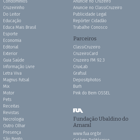
Condomínios
Anuncie no Cruzeiro
Cruzeirinho
Anuncie no ClassiCruzeiro
Do Leitor
Publicidade Legal
Educação
Repórter Cidadão
Educa Mais Brasil
Trabalhe Conosco
Esporte
Parceiros
Economia
Editorial
ClassiCruzeiro
Exterior
CruzeiroCard
Guia Saúde
Cruzeiro FM 92.3
Informação Livre
CruxLab
Letra Viva
Grafsul
Magnus Futsal
Depositphotos
Mix
Burh
Motor
Pink do Bem OSSEL
Pets
Receitas
Revistas
Fundação Ubaldino do
Necrologia
Amaral
Outro Olhar
Presença
www.fua.org.br
São Bento