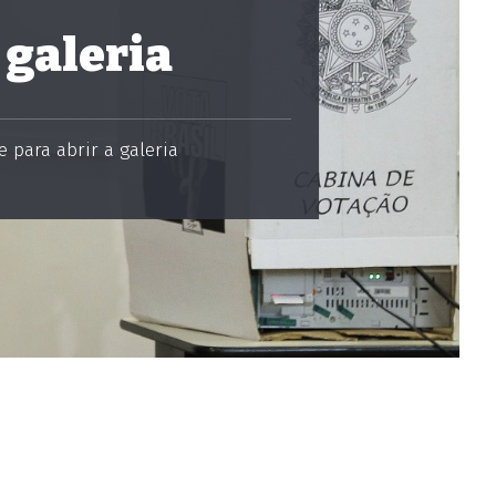
 galeria
 para abrir a galeria