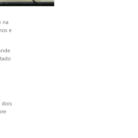
i na
hos e
rande
ltado
 dois
bre