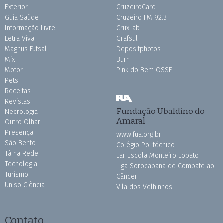
Exterior
CruzeiroCard
Guia Saúde
Cruzeiro FM 92.3
Informação Livre
CruxLab
Letra Viva
Grafsul
Magnus Futsal
Depositphotos
Mix
Burh
Motor
Pink do Bem OSSEL
Pets
Receitas
Revistas
Fundação Ubaldino do
Necrologia
Amaral
Outro Olhar
Presença
www.fua.org.br
São Bento
Colégio Politécnico
Tá na Rede
Lar Escola Monteiro Lobato
Tecnologia
Liga Sorocabana de Combate ao
Turismo
Câncer
Uniso Ciência
Vila dos Velhinhos
Contato