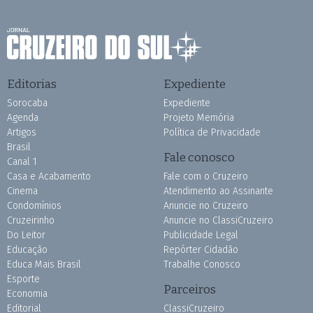
Editorias
Expediente
Sorocaba
Expediente
Agenda
Projeto Memória
Artigos
Política de Privacidade
Brasil
Fale conosco
Canal 1
Casa e Acabamento
Fale com o Cruzeiro
Cinema
Atendimento ao Assinante
Condomínios
Anuncie no Cruzeiro
Cruzeirinho
Anuncie no ClassiCruzeiro
Do Leitor
Publicidade Legal
Educação
Repórter Cidadão
Educa Mais Brasil
Trabalhe Conosco
Esporte
Parceiros
Economia
Editorial
ClassiCruzeiro