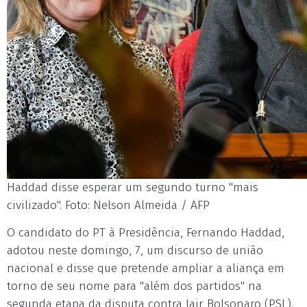
Haddad disse esperar um segundo turno "mais
civilizado". Foto: Nelson Almeida / AFP
O candidato do PT à Presidência, Fernando Haddad,
adotou neste domingo, 7, um discurso de união
nacional e disse que pretende ampliar a aliança em
torno de seu nome para "além dos partidos" na
segunda etapa da disputa contra Jair Bolsonaro (PSL).