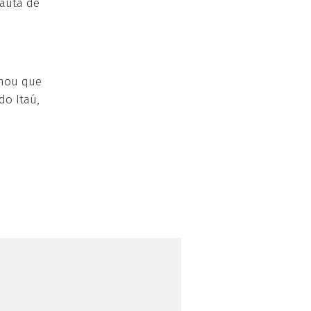
pauta de
rmou que
do Itaú,