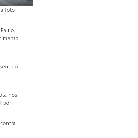
a foto:
 Paulo.
scimento
ê
 sentido
ota nos
l por
 contra