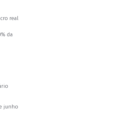
cro real
70% da
ário
de junho