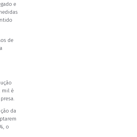
egado e
 medidas
ntido
sos de
a
dução
 mil é
presa.
ução da
optarem
%, o