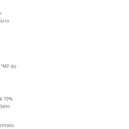
m
iário
A "MP do
té 70%
ambém
ntrato.