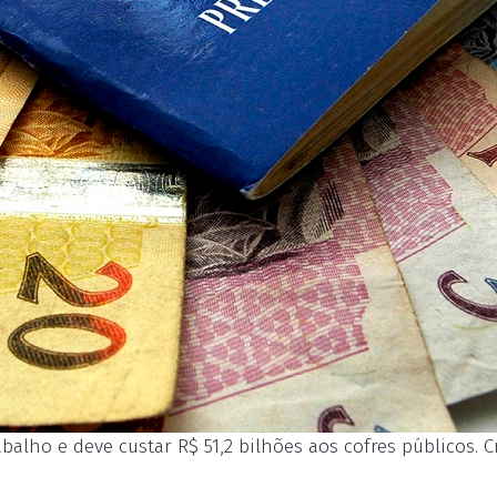
alho e deve custar R$ 51,2 bilhões aos cofres públicos. C