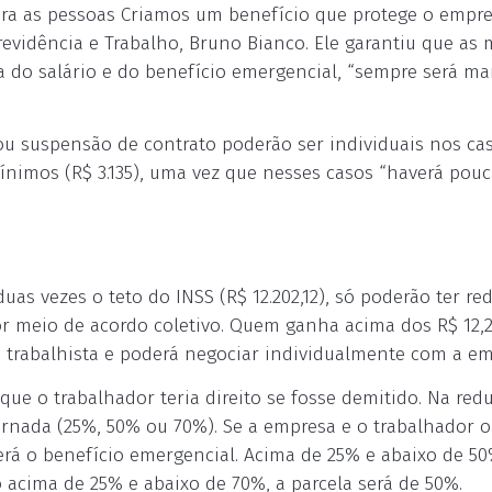
ra as pessoas Criamos um benefício que protege o empr
revidência e Trabalho, Bruno Bianco. Ele garantiu que as
 do salário e do benefício emergencial, “sempre será ma
ou suspensão de contrato poderão ser individuais nos ca
ínimos (R$ 3.135), uma vez que nesses casos “haverá pouc
s vezes o teto do INSS (R$ 12.202,12), só poderão ter re
r meio de acordo coletivo. Quem ganha acima dos R$ 12,2
 trabalhista e poderá negociar individualmente com a em
e o trabalhador teria direito se fosse demitido. Na red
jornada (25%, 50% ou 70%). Se a empresa e o trabalhador 
á o benefício emergencial. Acima de 25% e abaixo de 50
acima de 25% e abaixo de 70%, a parcela será de 50%.