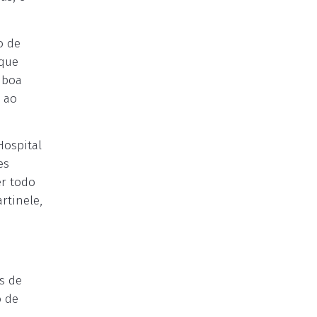
o de
 que
 boa
 ao
Hospital
es
er todo
rtinele,
s de
o de