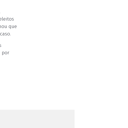
a
eleitos
rmou que
caso.
s
, por