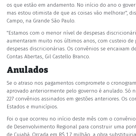
os que estão em andamento. No início do ano o gove
mas estou otimista de que as coisas vão melhorar", d
Campo, na Grande São Paulo.
"Estamos com o menor nível de despesas discricionári
aumentaram muito nos últimos anos, com custeio de pe
despesas discricionárias. Os convênios se encaixam de
Contas Abertas, Gil Castello Branco.
Anulados
Se o atraso nos pagamentos compromete o cronograma 
aprovado anteriormente pelo governo é anulado. Só n
227 convênios assinados em gestões anteriores. Os co
Estados e municípios.
Foi o que ocorreu no início deste mês com o convênio
de Desenvolvimento Regional para construir uma ponte
de Cuiabá. Orçada em R$ 1,7 milhão, a obra substituiri