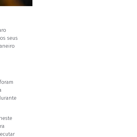
aro
os seus
aneiro
 foram
a
durante
neste
ra
xecutar