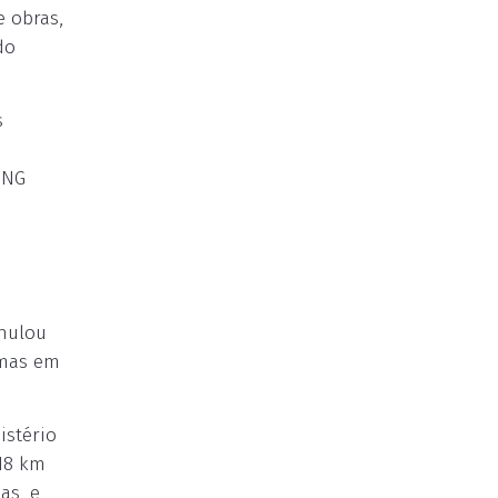
 obras,
do
s
ONG
anulou
amas em
istério
418 km
as, e