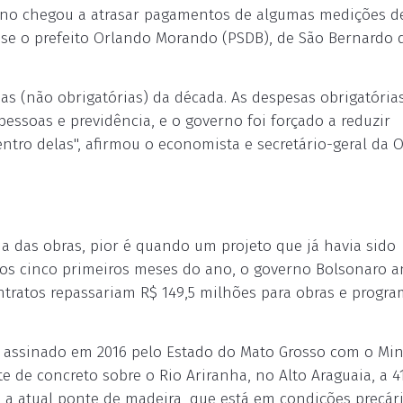
rno chegou a atrasar pagamentos de algumas medições de
isse o prefeito Orlando Morando (PSDB), de São Bernardo 
as (não obrigatórias) da década. As despesas obrigatória
ssoas e previdência, e o governo foi forçado a reduzir
ntro delas", afirmou o economista e secretário-geral da 
das obras, pior é quando um projeto que já havia sido
os cinco primeiros meses do ano, o governo Bolsonaro 
ntratos repassariam R$ 149,5 milhões para obras e progr
 assinado em 2016 pelo Estado do Mato Grosso com o Min
 de concreto sobre o Rio Ariranha, no Alto Araguaia, a 
a a atual ponte de madeira, que está em condições precári