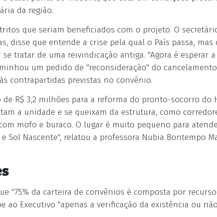
ria da região.
itos que seriam beneficiados com o projeto. O secretári
tas, disse que entende a crise pela qual o País passa, mas
e tratar de uma reivindicação antiga. "Agora é esperar a
caminhou um pedido de "reconsideração" do cancelamento
às contrapartidas previstas no convênio.
o de R$ 3,2 milhões para a reforma do pronto-socorro do 
ntam a unidade e se queixam da estrutura, como corredor
s com mofo e buraco. O lugar é muito pequeno para atend
e Sol Nascente", relatou a professora Nubia Bontempo Ma
es
que "75% da carteira de convênios é composta por recurso
 ao Executivo "apenas a verificação da existência ou nã