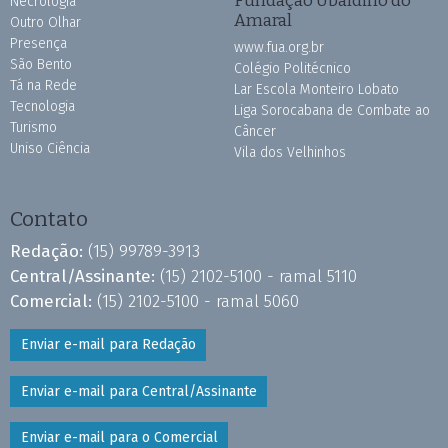
Fundação Ubaldino do
Necrologia
Amaral
Outro Olhar
Presença
www.fua.org.br
São Bento
Colégio Politécnico
Tá na Rede
Lar Escola Monteiro Lobato
Tecnologia
Liga Sorocabana de Combate ao
Turismo
Câncer
Uniso Ciência
Vila dos Velhinhos
Contato
Redação:
(15) 99789-3913
Central/Assinante:
(15) 2102-5100 - ramal 5110
Comercial:
(15) 2102-5100 - ramal 5060
Enviar e-mail para Redação
Enviar e-mail para Central/Assinante
Enviar e-mail para o Comercial