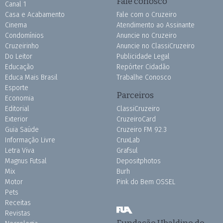
Fale conosco
Canal 1
Casa e Acabamento
Fale com o Cruzeiro
Cinema
Atendimento ao Assinante
Condomínios
Anuncie no Cruzeiro
Cruzeirinho
Anuncie no ClassiCruzeiro
Do Leitor
Publicidade Legal
Educação
Repórter Cidadão
Educa Mais Brasil
Trabalhe Conosco
Esporte
Parceiros
Economia
Editorial
ClassiCruzeiro
Exterior
CruzeiroCard
Guia Saúde
Cruzeiro FM 92.3
Informação Livre
CruxLab
Letra Viva
Grafsul
Magnus Futsal
Depositphotos
Mix
Burh
Motor
Pink do Bem OSSEL
Pets
Receitas
Revistas