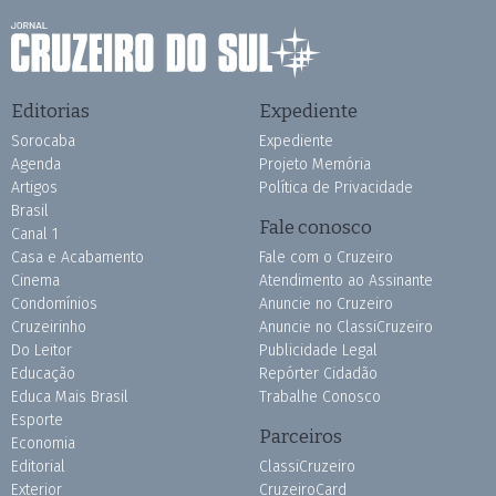
Editorias
Expediente
Sorocaba
Expediente
Agenda
Projeto Memória
Artigos
Política de Privacidade
Brasil
Fale conosco
Canal 1
Casa e Acabamento
Fale com o Cruzeiro
Cinema
Atendimento ao Assinante
Condomínios
Anuncie no Cruzeiro
Cruzeirinho
Anuncie no ClassiCruzeiro
Do Leitor
Publicidade Legal
Educação
Repórter Cidadão
Educa Mais Brasil
Trabalhe Conosco
Esporte
Parceiros
Economia
Editorial
ClassiCruzeiro
Exterior
CruzeiroCard