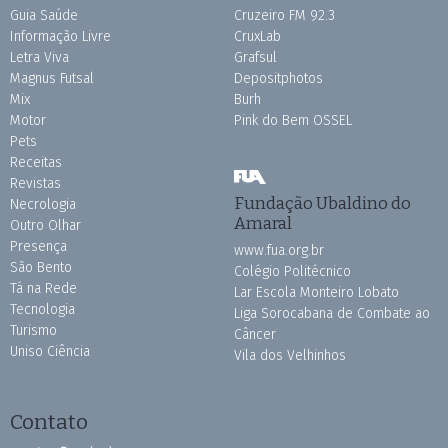
Guia Saúde
Cruzeiro FM 92.3
Informação Livre
CruxLab
Letra Viva
Grafsul
Magnus Futsal
Depositphotos
Mix
Burh
Motor
Pink do Bem OSSEL
Pets
Receitas
Revistas
Fundação Ubaldino do
Necrologia
Amaral
Outro Olhar
Presença
www.fua.org.br
São Bento
Colégio Politécnico
Tá na Rede
Lar Escola Monteiro Lobato
Tecnologia
Liga Sorocabana de Combate ao
Turismo
Câncer
Uniso Ciência
Vila dos Velhinhos
Contato