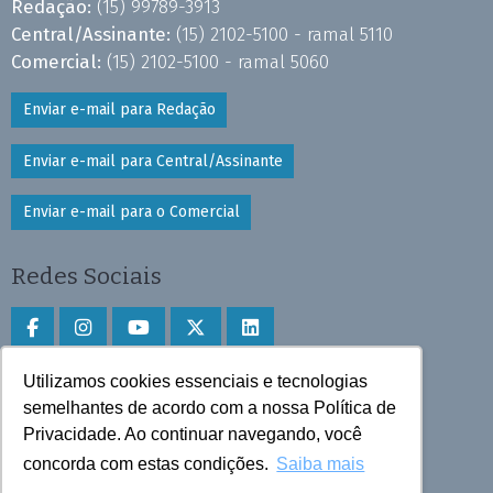
Redação:
(15) 99789-3913
Central/Assinante:
(15) 2102-5100 - ramal 5110
Comercial:
(15) 2102-5100 - ramal 5060
Enviar e-mail para Redação
Enviar e-mail para Central/Assinante
Enviar e-mail para o Comercial
Redes Sociais
Utilizamos cookies essenciais e tecnologias
Faça download do aplicativo
semelhantes de acordo com a nossa Política de
Privacidade. Ao continuar navegando, você
Play Store e App Store
concorda com estas condições.
Saiba mais