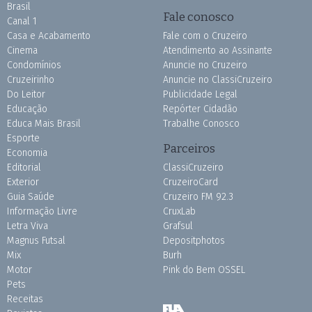
Brasil
Fale conosco
Canal 1
Casa e Acabamento
Fale com o Cruzeiro
Cinema
Atendimento ao Assinante
Condomínios
Anuncie no Cruzeiro
Cruzeirinho
Anuncie no ClassiCruzeiro
Do Leitor
Publicidade Legal
Educação
Repórter Cidadão
Educa Mais Brasil
Trabalhe Conosco
Esporte
Parceiros
Economia
Editorial
ClassiCruzeiro
Exterior
CruzeiroCard
Guia Saúde
Cruzeiro FM 92.3
Informação Livre
CruxLab
Letra Viva
Grafsul
Magnus Futsal
Depositphotos
Mix
Burh
Motor
Pink do Bem OSSEL
Pets
Receitas