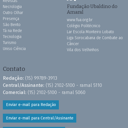
Revistas
Fundação Ubaldino do
Necrologia
Amaral
Outro Olhar
Presença
www.fua.org.br
São Bento
Colégio Politécnico
Tá na Rede
Lar Escola Monteiro Lobato
Tecnologia
Liga Sorocabana de Combate ao
Turismo
Câncer
Uniso Ciência
Vila dos Velhinhos
Contato
Redação:
(15) 99789-3913
Central/Assinante:
(15) 2102-5100 - ramal 5110
Comercial:
(15) 2102-5100 - ramal 5060
Enviar e-mail para Redação
Enviar e-mail para Central/Assinante