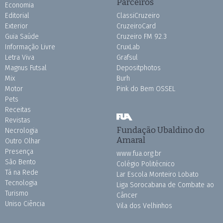
Parceiros
Economia
Editorial
ClassiCruzeiro
Exterior
CruzeiroCard
Guia Saúde
Cruzeiro FM 92.3
Informação Livre
CruxLab
Letra Viva
Grafsul
Magnus Futsal
Depositphotos
Mix
Burh
Motor
Pink do Bem OSSEL
Pets
Receitas
Revistas
Fundação Ubaldino do
Necrologia
Amaral
Outro Olhar
Presença
www.fua.org.br
São Bento
Colégio Politécnico
Tá na Rede
Lar Escola Monteiro Lobato
Tecnologia
Liga Sorocabana de Combate ao
Turismo
Câncer
Uniso Ciência
Vila dos Velhinhos