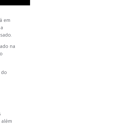
rá em
ma
sado.
sado na
do
 do
s
, além