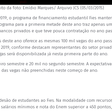
ito da foto: Emídio Marques/ Arquivo JCS (05/03/2015)
2019, o programa de financiamento estudantil Fies mante
rograma para a primeira metade deste ano traz apenas u
ancos privados e que teve pouca contratação no ano pas
Fies deste ano oferece as mesmas 100 mil vagas do ano pas
 2019, conforme destacam representantes do setor priva
as será disponibilizada já nesta primeira parte do ano.
iro semestre e 20 mil no segundo semestre. A expectativa
á das vagas não preenchidas neste começo de ano.
adesão de estudantes ao Fies. Na modalidade com recurso
rês salários mínimos e nota do Enem superior a 450 pontos