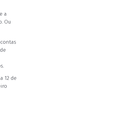
e a
o. Ou
 contas
 de
s.
 a 12 de
eiro