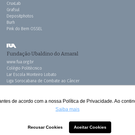
CruxLab
Grafsul
Depositphotos
Burh
Pink do Bem OSSEL
Fundação Ubaldino do Amaral
www.fua.org.br
Colégio Politécnico
Lar Escola Monteiro Lobato
Liga Sorocabana de Combate ao Câncer
Vila dos Velhinhos
antes de acordo com a nossa Política de Privacidade. Ao cont
Saiba mais
Todos os direitos reservados © 2025 Cruzeiro do Sul
Recusar Cookies
Aceitar Cookies