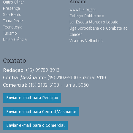
Amaral
Outro Olhar
Presença
www.fua.org.br
São Bento
Colégio Politécnico
Tá na Rede
Lar Escola Monteiro Lobato
Tecnologia
Liga Sorocabana de Combate ao
Turismo
Câncer
Uniso Ciência
Vila dos Velhinhos
Contato
Redação:
(15) 99789-3913
Central/Assinante:
(15) 2102-5100 - ramal 5110
Comercial:
(15) 2102-5100 - ramal 5060
Enviar e-mail para Redação
Enviar e-mail para Central/Assinante
Enviar e-mail para o Comercial