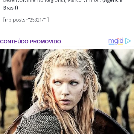
Desenvolvimento Regional, Marco Vinholi.
(Agência
Brasil)
[irp posts="253217" ]