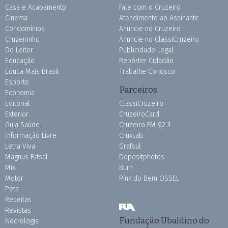
Casa e Acabamento
Fale com o Cruzeiro
Cinema
Atendimento ao Assinante
Condomínios
Anuncie no Cruzeiro
Cruzeirinho
Anuncie no ClassiCruzeiro
Do Leitor
Publicidade Legal
Educação
Repórter Cidadão
Educa Mais Brasil
Trabalhe Conosco
Esporte
Parceiros
Economia
Editorial
ClassiCruzeiro
Exterior
CruzeiroCard
Guia Saúde
Cruzeiro FM 92.3
Informação Livre
CruxLab
Letra Viva
Grafsul
Magnus Futsal
Depositphotos
Mix
Burh
Motor
Pink do Bem OSSEL
Pets
Receitas
Revistas
Fundação Ubaldino do
Necrologia