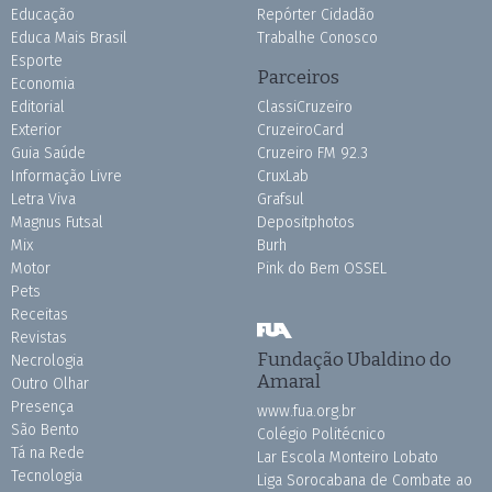
Educação
Repórter Cidadão
Educa Mais Brasil
Trabalhe Conosco
Esporte
Parceiros
Economia
Editorial
ClassiCruzeiro
Exterior
CruzeiroCard
Guia Saúde
Cruzeiro FM 92.3
Informação Livre
CruxLab
Letra Viva
Grafsul
Magnus Futsal
Depositphotos
Mix
Burh
Motor
Pink do Bem OSSEL
Pets
Receitas
Revistas
Fundação Ubaldino do
Necrologia
Amaral
Outro Olhar
Presença
www.fua.org.br
São Bento
Colégio Politécnico
Tá na Rede
Lar Escola Monteiro Lobato
Tecnologia
Liga Sorocabana de Combate ao