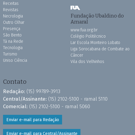
Receitas
Revistas
Fundação Ubaldino do
Necrologia
Amaral
Outro Olhar
Presença
www.fua.org.br
São Bento
Colégio Politécnico
Tá na Rede
Lar Escola Monteiro Lobato
Tecnologia
Liga Sorocabana de Combate ao
Turismo
Câncer
Uniso Ciência
Vila dos Velhinhos
Contato
Redação:
(15) 99789-3913
Central/Assinante:
(15) 2102-5100 - ramal 5110
Comercial:
(15) 2102-5100 - ramal 5060
Enviar e-mail para Redação
Enviar e-mail para Central/Assinante