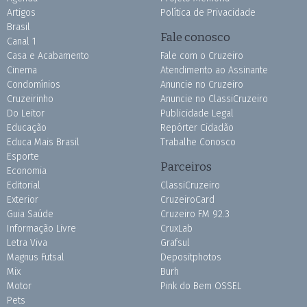
Artigos
Política de Privacidade
Brasil
Fale conosco
Canal 1
Casa e Acabamento
Fale com o Cruzeiro
Cinema
Atendimento ao Assinante
Condomínios
Anuncie no Cruzeiro
Cruzeirinho
Anuncie no ClassiCruzeiro
Do Leitor
Publicidade Legal
Educação
Repórter Cidadão
Educa Mais Brasil
Trabalhe Conosco
Esporte
Parceiros
Economia
Editorial
ClassiCruzeiro
Exterior
CruzeiroCard
Guia Saúde
Cruzeiro FM 92.3
Informação Livre
CruxLab
Letra Viva
Grafsul
Magnus Futsal
Depositphotos
Mix
Burh
Motor
Pink do Bem OSSEL
Pets