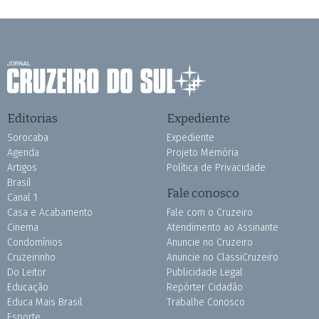
Editorias
Expediente
Sorocaba
Expediente
Agenda
Projeto Memória
Artigos
Política de Privacidade
Brasil
Fale conosco
Canal 1
Casa e Acabamento
Fale com o Cruzeiro
Cinema
Atendimento ao Assinante
Condomínios
Anuncie no Cruzeiro
Cruzeirinho
Anuncie no ClassiCruzeiro
Do Leitor
Publicidade Legal
Educação
Repórter Cidadão
Educa Mais Brasil
Trabalhe Conosco
Esporte