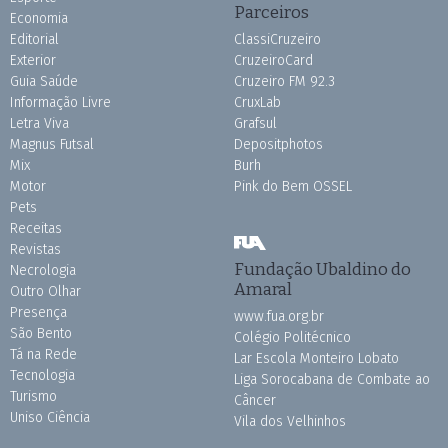
Parceiros
Economia
Editorial
ClassiCruzeiro
Exterior
CruzeiroCard
Guia Saúde
Cruzeiro FM 92.3
Informação Livre
CruxLab
Letra Viva
Grafsul
Magnus Futsal
Depositphotos
Mix
Burh
Motor
Pink do Bem OSSEL
Pets
Receitas
Revistas
Fundação Ubaldino do
Necrologia
Amaral
Outro Olhar
Presença
www.fua.org.br
São Bento
Colégio Politécnico
Tá na Rede
Lar Escola Monteiro Lobato
Tecnologia
Liga Sorocabana de Combate ao
Turismo
Câncer
Uniso Ciência
Vila dos Velhinhos