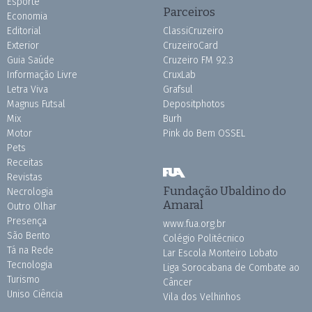
Esporte
Parceiros
Economia
Editorial
ClassiCruzeiro
Exterior
CruzeiroCard
Guia Saúde
Cruzeiro FM 92.3
Informação Livre
CruxLab
Letra Viva
Grafsul
Magnus Futsal
Depositphotos
Mix
Burh
Motor
Pink do Bem OSSEL
Pets
Receitas
Revistas
Fundação Ubaldino do
Necrologia
Amaral
Outro Olhar
Presença
www.fua.org.br
São Bento
Colégio Politécnico
Tá na Rede
Lar Escola Monteiro Lobato
Tecnologia
Liga Sorocabana de Combate ao
Turismo
Câncer
Uniso Ciência
Vila dos Velhinhos