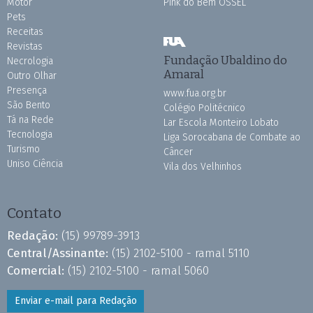
Motor
Pink do Bem OSSEL
Pets
Receitas
Revistas
Fundação Ubaldino do
Necrologia
Amaral
Outro Olhar
Presença
www.fua.org.br
São Bento
Colégio Politécnico
Tá na Rede
Lar Escola Monteiro Lobato
Tecnologia
Liga Sorocabana de Combate ao
Turismo
Câncer
Uniso Ciência
Vila dos Velhinhos
Contato
Redação:
(15) 99789-3913
Central/Assinante:
(15) 2102-5100 - ramal 5110
Comercial:
(15) 2102-5100 - ramal 5060
Enviar e-mail para Redação