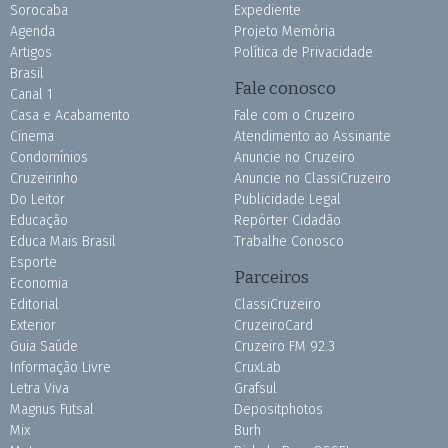
Sorocaba
Expediente
Agenda
Projeto Memória
Artigos
Política de Privacidade
Brasil
Fale conosco
Canal 1
Casa e Acabamento
Fale com o Cruzeiro
Cinema
Atendimento ao Assinante
Condomínios
Anuncie no Cruzeiro
Cruzeirinho
Anuncie no ClassiCruzeiro
Do Leitor
Publicidade Legal
Educação
Repórter Cidadão
Educa Mais Brasil
Trabalhe Conosco
Esporte
Parceiros
Economia
Editorial
ClassiCruzeiro
Exterior
CruzeiroCard
Guia Saúde
Cruzeiro FM 92.3
Informação Livre
CruxLab
Letra Viva
Grafsul
Magnus Futsal
Depositphotos
Mix
Burh