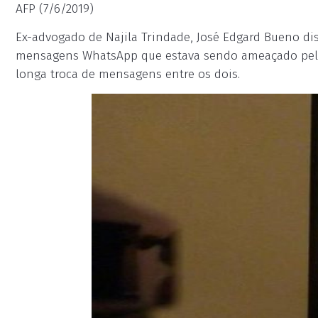
AFP (7/6/2019)
Ex-advogado de Najila Trindade, José Edgard Bueno di
mensagens WhatsApp que estava sendo ameaçado pelo 
longa troca de mensagens entre os dois.