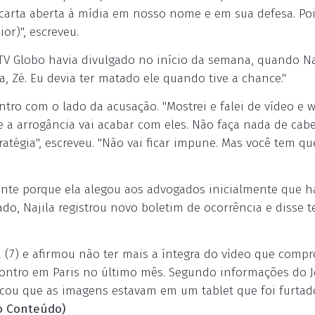
carta aberta à mídia em nosso nome e em sua defesa. Po
r)", escreveu.
TV Globo havia divulgado no início da semana, quando Na
, Zé. Eu devia ter matado ele quando tive a chance."
ro com o lado da acusação. "Mostrei e falei de vídeo e w
ue a arrogância vai acabar com eles. Não faça nada de cab
tégia", escreveu. "Não vai ficar impune. Mas você tem qu
"
iente porque ela alegou aos advogados inicialmente que h
o, Najila registrou novo boletim de ocorrência e disse t
ra (7) e afirmou não ter mais a íntegra do vídeo que compr
ontro em Paris no último mês. Segundo informações do J
licou que as imagens estavam em um tablet que foi furtad
o Conteúdo)