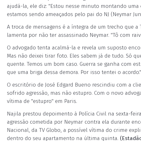
ajudá-la, ele diz: "Estou nesse minuto montando uma 
estamos sendo ameaçados pelo pai do NJ (Neymar Junio
A troca de mensagens é a íntegra de um trecho que a 
lamenta por não ter assassinado Neymar. "Tô com raiva
O advogado tenta acalmá-la e revela um suposto encont
Mas não deixei tirar foto. Eles sabem já de tudo. Só q
quente. Temos um bom caso. Guerra se ganha com estra
que uma briga dessa demora. Por isso tentei o acordo.
O escritório de José Edgard Bueno rescindiu com a cl
sofrido agressão, mas não estupro. Com o novo advogad
vítima de "estupro" em Paris.
Najila prestou depoimento à Polícia Civil na sexta-fei
agressão cometida por Neymar contra ela durante enc
Nacional, da TV Globo, a possível vítima do crime exp
dentro do seu apartamento na última quinta.
(Estadã