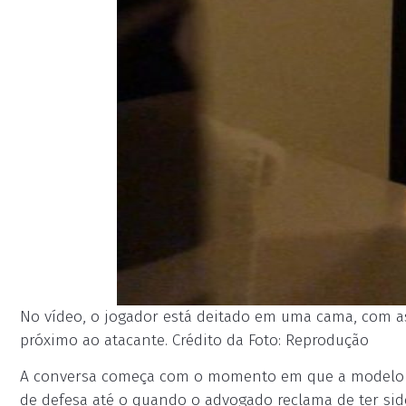
No vídeo, o jogador está deitado em uma cama, com as
próximo ao atacante. Crédito da Foto: Reprodução
A conversa começa com o momento em que a modelo re
de defesa até o quando o advogado reclama de ter sid