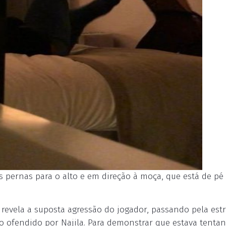
 pernas para o alto e em direção à moça, que está de pé
vela a suposta agressão do jogador, passando pela estr
o ofendido por Najila. Para demonstrar que estava tenta