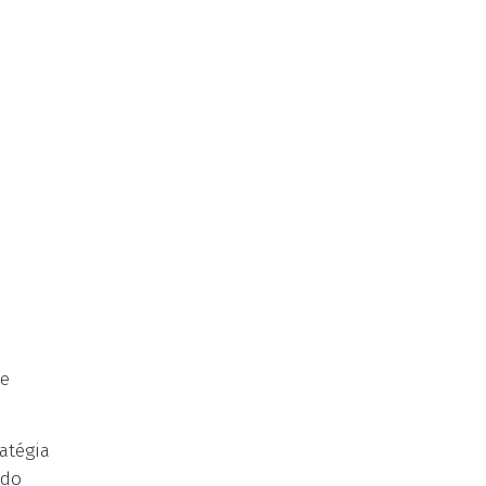
 e
atégia
ndo