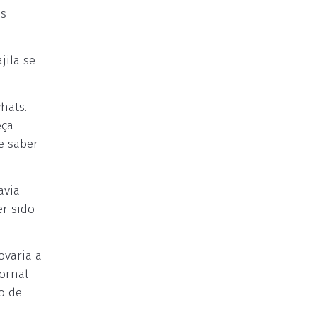
is
jila se
hats.
eça
e saber
avia
er sido
ovaria a
ornal
o de