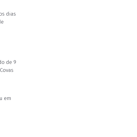
os dias
de
do de 9
 Covas
ou em