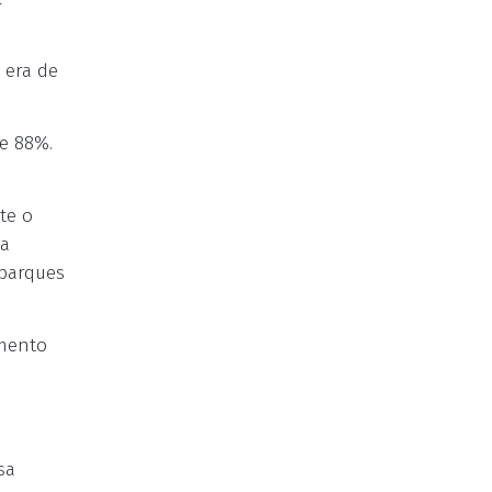
 era de
e 88%.
te o
la
 parques
amento
sa