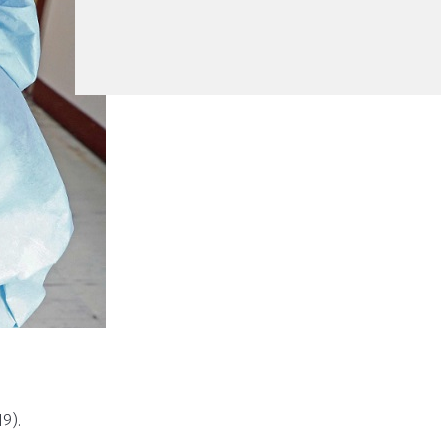
9).
l