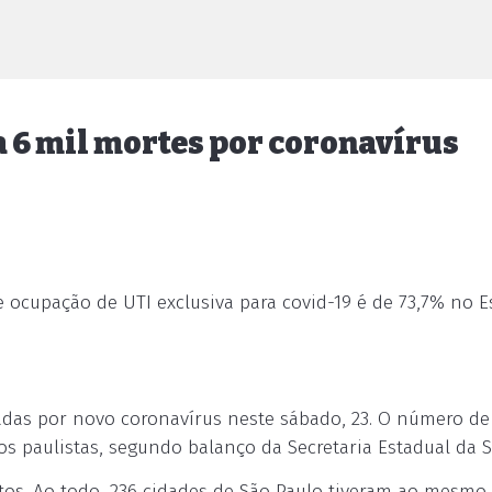
a 6 mil mortes por coronavírus
 ocupação de UTI exclusiva para covid-19 é de 73,7% no E
adas por novo coronavírus neste sábado, 23. O número de
os paulistas, segundo balanço da Secretaria Estadual da 
itos. Ao todo, 236 cidades de São Paulo tiveram ao mesm