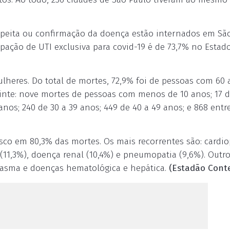
uspeita ou confirmação da doença estão internados em São
upação de UTI exclusiva para covid-19 é de 73,7% no Estad
mulheres. Do total de mortes, 72,9% foi de pessoas com 60
guinte: nove mortes de pessoas com menos de 10 anos; 17 
anos; 240 de 30 a 39 anos; 449 de 40 a 49 anos; e 868 entr
isco em 80,3% das mortes. Os mais recorrentes são: cardio
 (11,3%), doença renal (10,4%) e pneumopatia (9,6%). Outr
, asma e doenças hematológica e hepática.
(Estadão Cont