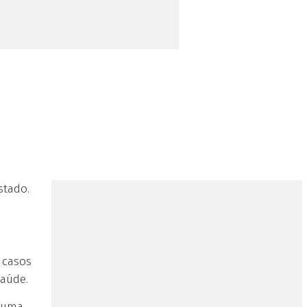
stado.
 casos
Saúde.
o uma