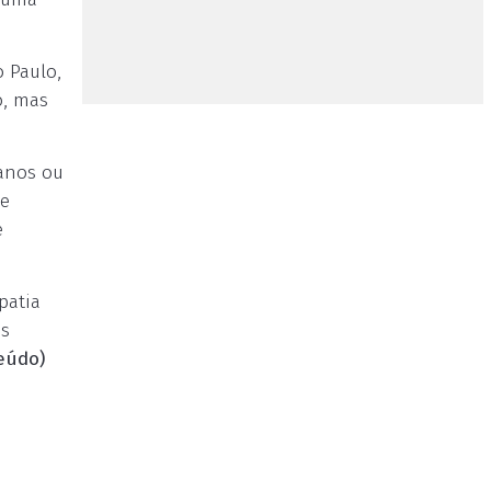
 Paulo,
o, mas
 anos ou
de
e
patia
os
eúdo)