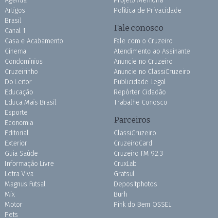
Agenda
Projeto Memória
Artigos
Política de Privacidade
Brasil
Fale conosco
Canal 1
Casa e Acabamento
Fale com o Cruzeiro
Cinema
Atendimento ao Assinante
Condomínios
Anuncie no Cruzeiro
Cruzeirinho
Anuncie no ClassiCruzeiro
Do Leitor
Publicidade Legal
Educação
Repórter Cidadão
Educa Mais Brasil
Trabalhe Conosco
Esporte
Parceiros
Economia
Editorial
ClassiCruzeiro
Exterior
CruzeiroCard
Guia Saúde
Cruzeiro FM 92.3
Informação Livre
CruxLab
Letra Viva
Grafsul
Magnus Futsal
Depositphotos
Mix
Burh
Motor
Pink do Bem OSSEL
Pets