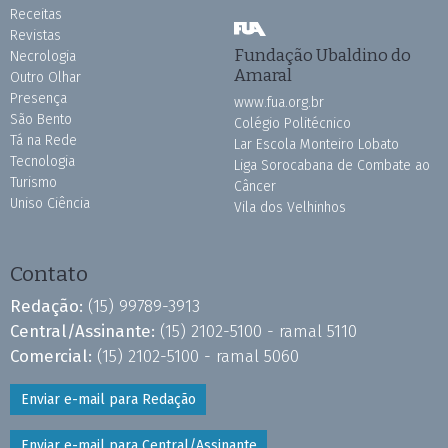
Receitas
Revistas
Fundação Ubaldino do
Necrologia
Amaral
Outro Olhar
Presença
www.fua.org.br
São Bento
Colégio Politécnico
Tá na Rede
Lar Escola Monteiro Lobato
Tecnologia
Liga Sorocabana de Combate ao
Turismo
Câncer
Uniso Ciência
Vila dos Velhinhos
Contato
Redação:
(15) 99789-3913
Central/Assinante:
(15) 2102-5100 - ramal 5110
Comercial:
(15) 2102-5100 - ramal 5060
Enviar e-mail para Redação
Enviar e-mail para Central/Assinante