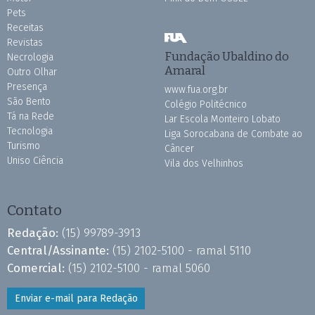
Pets
Receitas
Revistas
Fundação Ubaldino do
Necrologia
Amaral
Outro Olhar
Presença
www.fua.org.br
São Bento
Colégio Politécnico
Tá na Rede
Lar Escola Monteiro Lobato
Tecnologia
Liga Sorocabana de Combate ao
Turismo
Câncer
Uniso Ciência
Vila dos Velhinhos
Contato
Redação:
(15) 99789-3913
Central/Assinante:
(15) 2102-5100 - ramal 5110
Comercial:
(15) 2102-5100 - ramal 5060
Enviar e-mail para Redação