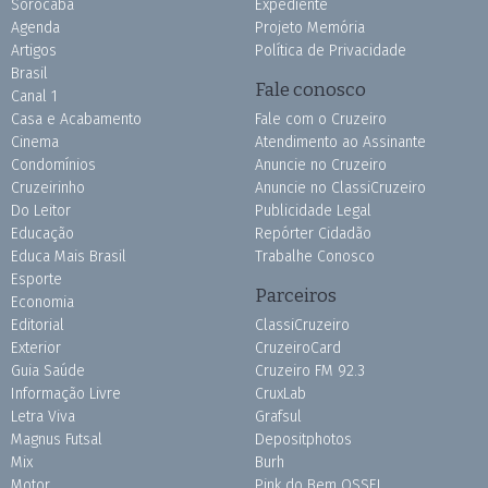
Sorocaba
Expediente
Agenda
Projeto Memória
Artigos
Política de Privacidade
Brasil
Fale conosco
Canal 1
Casa e Acabamento
Fale com o Cruzeiro
Cinema
Atendimento ao Assinante
Condomínios
Anuncie no Cruzeiro
Cruzeirinho
Anuncie no ClassiCruzeiro
Do Leitor
Publicidade Legal
Educação
Repórter Cidadão
Educa Mais Brasil
Trabalhe Conosco
Esporte
Parceiros
Economia
Editorial
ClassiCruzeiro
Exterior
CruzeiroCard
Guia Saúde
Cruzeiro FM 92.3
Informação Livre
CruxLab
Letra Viva
Grafsul
Magnus Futsal
Depositphotos
Mix
Burh
Motor
Pink do Bem OSSEL