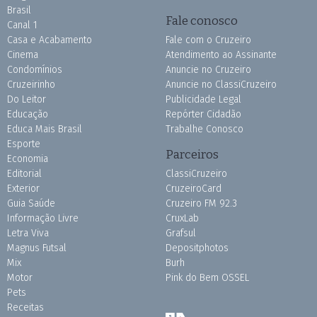
Brasil
Fale conosco
Canal 1
Casa e Acabamento
Fale com o Cruzeiro
Cinema
Atendimento ao Assinante
Condomínios
Anuncie no Cruzeiro
Cruzeirinho
Anuncie no ClassiCruzeiro
Do Leitor
Publicidade Legal
Educação
Repórter Cidadão
Educa Mais Brasil
Trabalhe Conosco
Esporte
Parceiros
Economia
Editorial
ClassiCruzeiro
Exterior
CruzeiroCard
Guia Saúde
Cruzeiro FM 92.3
Informação Livre
CruxLab
Letra Viva
Grafsul
Magnus Futsal
Depositphotos
Mix
Burh
Motor
Pink do Bem OSSEL
Pets
Receitas