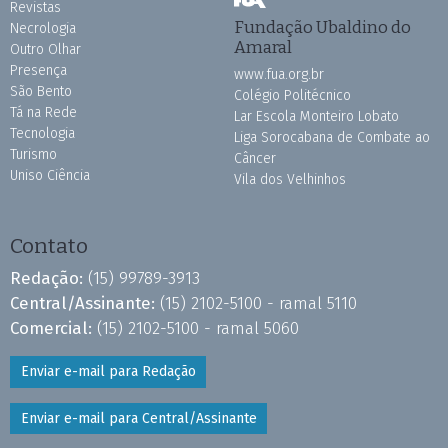
Revistas
Fundação Ubaldino do
Necrologia
Amaral
Outro Olhar
Presença
www.fua.org.br
São Bento
Colégio Politécnico
Tá na Rede
Lar Escola Monteiro Lobato
Tecnologia
Liga Sorocabana de Combate ao
Turismo
Câncer
Uniso Ciência
Vila dos Velhinhos
Contato
Redação:
(15) 99789-3913
Central/Assinante:
(15) 2102-5100 - ramal 5110
Comercial:
(15) 2102-5100 - ramal 5060
Enviar e-mail para Redação
Enviar e-mail para Central/Assinante