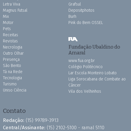
Letra Viva
Grafsul
Magnus Futsal
Depositphotos
Mix
Burh
Motor
Pink do Bem OSSEL
Pets
Receitas
Revistas
Fundação Ubaldino do
Necrologia
Amaral
Outro Olhar
Presença
www.fua.org.br
São Bento
Colégio Politécnico
Tá na Rede
Lar Escola Monteiro Lobato
Tecnologia
Liga Sorocabana de Combate ao
Turismo
Câncer
Uniso Ciência
Vila dos Velhinhos
Contato
Redação:
(15) 99789-3913
Central/Assinante:
(15) 2102-5100 - ramal 5110