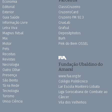
Parceiros
Economia
Editorial
ClassiCruzeiro
Exterior
CruzeiroCard
Guia Saúde
Cruzeiro FM 92.3
Informação Livre
CruxLab
Letra Viva
Grafsul
Magnus Futsal
Depositphotos
Mix
Burh
Motor
Pink do Bem OSSEL
Pets
Receitas
Revistas
Fundação Ubaldino do
Necrologia
Amaral
Outro Olhar
Presença
www.fua.org.br
São Bento
Colégio Politécnico
Tá na Rede
Lar Escola Monteiro Lobato
Tecnologia
Liga Sorocabana de Combate ao
Turismo
Câncer
Uniso Ciência
Vila dos Velhinhos