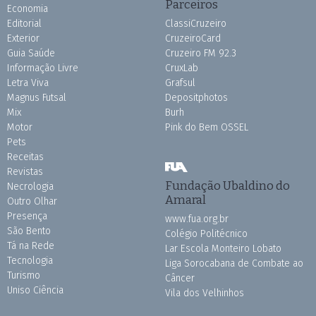
Parceiros
Economia
Editorial
ClassiCruzeiro
Exterior
CruzeiroCard
Guia Saúde
Cruzeiro FM 92.3
Informação Livre
CruxLab
Letra Viva
Grafsul
Magnus Futsal
Depositphotos
Mix
Burh
Motor
Pink do Bem OSSEL
Pets
Receitas
Revistas
Fundação Ubaldino do
Necrologia
Amaral
Outro Olhar
Presença
www.fua.org.br
São Bento
Colégio Politécnico
Tá na Rede
Lar Escola Monteiro Lobato
Tecnologia
Liga Sorocabana de Combate ao
Turismo
Câncer
Uniso Ciência
Vila dos Velhinhos