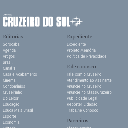
Editorias
Expediente
Sorocaba
Expediente
Agenda
Projeto Memória
Artigos
Política de Privacidade
Brasil
Fale conosco
Canal 1
Casa e Acabamento
Fale com o Cruzeiro
Cinema
Atendimento ao Assinante
Condomínios
Anuncie no Cruzeiro
Cruzeirinho
Anuncie no ClassiCruzeiro
Do Leitor
Publicidade Legal
Educação
Repórter Cidadão
Educa Mais Brasil
Trabalhe Conosco
Esporte
Parceiros
Economia