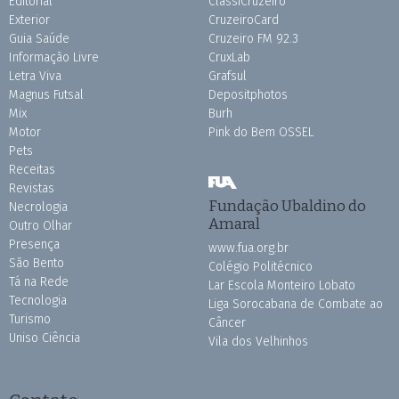
Editorial
ClassiCruzeiro
Exterior
CruzeiroCard
Guia Saúde
Cruzeiro FM 92.3
Informação Livre
CruxLab
Letra Viva
Grafsul
Magnus Futsal
Depositphotos
Mix
Burh
Motor
Pink do Bem OSSEL
Pets
Receitas
Revistas
Fundação Ubaldino do
Necrologia
Amaral
Outro Olhar
Presença
www.fua.org.br
São Bento
Colégio Politécnico
Tá na Rede
Lar Escola Monteiro Lobato
Tecnologia
Liga Sorocabana de Combate ao
Turismo
Câncer
Uniso Ciência
Vila dos Velhinhos