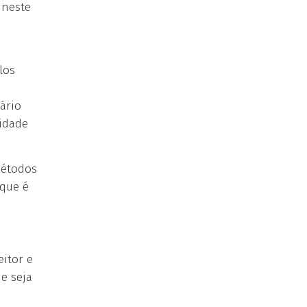
 neste
los
ário
idade
métodos
 que é
eitor e
e seja