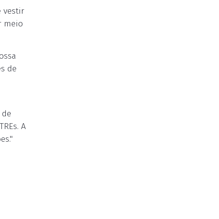
 vestir
r meio
possa
es de
 de
TREs. A
es."