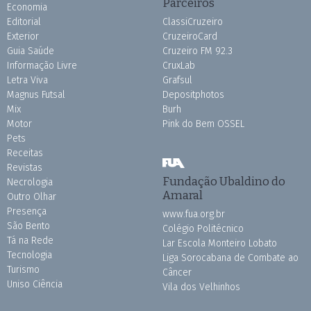
Parceiros
Economia
Editorial
ClassiCruzeiro
Exterior
CruzeiroCard
Guia Saúde
Cruzeiro FM 92.3
Informação Livre
CruxLab
Letra Viva
Grafsul
Magnus Futsal
Depositphotos
Mix
Burh
Motor
Pink do Bem OSSEL
Pets
Receitas
Revistas
Fundação Ubaldino do
Necrologia
Amaral
Outro Olhar
Presença
www.fua.org.br
São Bento
Colégio Politécnico
Tá na Rede
Lar Escola Monteiro Lobato
Tecnologia
Liga Sorocabana de Combate ao
Turismo
Câncer
Uniso Ciência
Vila dos Velhinhos