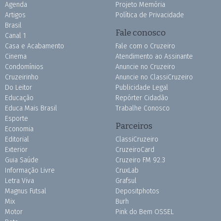
Agenda
Projeto Memória
Artigos
Política de Privacidade
Brasil
Fale conosco
Canal 1
Casa e Acabamento
Fale com o Cruzeiro
Cinema
Atendimento ao Assinante
Condomínios
Anuncie no Cruzeiro
Cruzeirinho
Anuncie no ClassiCruzeiro
Do Leitor
Publicidade Legal
Educação
Repórter Cidadão
Educa Mais Brasil
Trabalhe Conosco
Esporte
Parceiros
Economia
Editorial
ClassiCruzeiro
Exterior
CruzeiroCard
Guia Saúde
Cruzeiro FM 92.3
Informação Livre
CruxLab
Letra Viva
Grafsul
Magnus Futsal
Depositphotos
Mix
Burh
Motor
Pink do Bem OSSEL