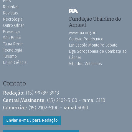
Pets
Receitas
Revistas
Fundação Ubaldino do
Necrologia
Amaral
Outro Olhar
Presença
www.fua.org.br
São Bento
Colégio Politécnico
Tá na Rede
Lar Escola Monteiro Lobato
Tecnologia
Liga Sorocabana de Combate ao
Turismo
Câncer
Uniso Ciência
Vila dos Velhinhos
Contato
Redação:
(15) 99789-3913
Central/Assinante:
(15) 2102-5100 - ramal 5110
Comercial:
(15) 2102-5100 - ramal 5060
Enviar e-mail para Redação