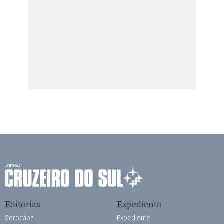
Editorias
Expediente
Sorocaba
Expediente