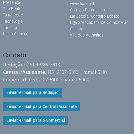
Presença
www.fua.org.br
São Bento
Colégio Politécnico
Tá na Rede
Lar Escola Monteiro Lobato
Tecnologia
Liga Sorocabana de Combate ao
Turismo
Câncer
Uniso Ciência
Vila dos Velhinhos
Contato
Redação:
(15) 99789-3913
Central/Assinante:
(15) 2102-5100 - ramal 5110
Comercial:
(15) 2102-5100 - ramal 5060
Enviar e-mail para Redação
Enviar e-mail para Central/Assinante
Enviar e-mail para o Comercial