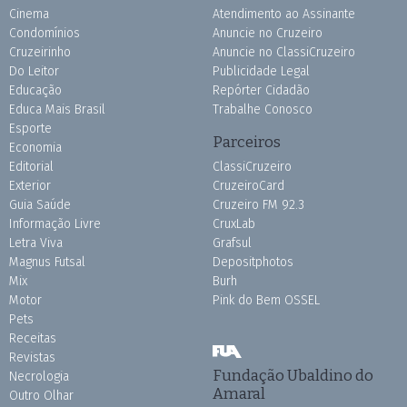
Cinema
Atendimento ao Assinante
Condomínios
Anuncie no Cruzeiro
Cruzeirinho
Anuncie no ClassiCruzeiro
Do Leitor
Publicidade Legal
Educação
Repórter Cidadão
Educa Mais Brasil
Trabalhe Conosco
Esporte
Parceiros
Economia
Editorial
ClassiCruzeiro
Exterior
CruzeiroCard
Guia Saúde
Cruzeiro FM 92.3
Informação Livre
CruxLab
Letra Viva
Grafsul
Magnus Futsal
Depositphotos
Mix
Burh
Motor
Pink do Bem OSSEL
Pets
Receitas
Revistas
Fundação Ubaldino do
Necrologia
Amaral
Outro Olhar