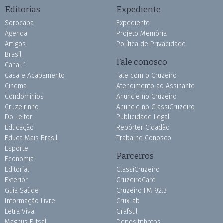
Editorias
Expediente
Sorocaba
Expediente
Agenda
Projeto Memória
Artigos
Política de Privacidade
Brasil
Fale conosco
Canal 1
Casa e Acabamento
Fale com o Cruzeiro
Cinema
Atendimento ao Assinante
Condomínios
Anuncie no Cruzeiro
Cruzeirinho
Anuncie no ClassiCruzeiro
Do Leitor
Publicidade Legal
Educação
Repórter Cidadão
Educa Mais Brasil
Trabalhe Conosco
Esporte
Parceiros
Economia
Editorial
ClassiCruzeiro
Exterior
CruzeiroCard
Guia Saúde
Cruzeiro FM 92.3
Informação Livre
CruxLab
Letra Viva
Grafsul
Magnus Futsal
Depositphotos