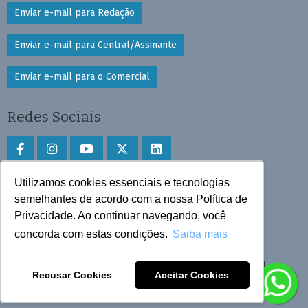
Enviar e-mail para Redação
Enviar e-mail para Central/Assinante
Enviar e-mail para o Comercial
Redes Sociais
Utilizamos cookies essenciais e tecnologias
Faça download do aplicativo
semelhantes de acordo com a nossa Política de
Privacidade. Ao continuar navegando, você
Play Store e App Store
concorda com estas condições.
Saiba mais
Todos os direitos reservados © 2025 Cruzeiro do Sul
Recusar Cookies
Aceitar Cookies