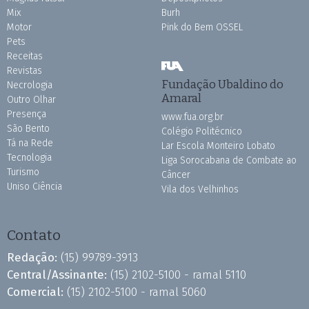
Mix
Burh
Motor
Pink do Bem OSSEL
Pets
Receitas
Revistas
Fundação Ubaldino do
Necrologia
Amaral
Outro Olhar
Presença
www.fua.org.br
São Bento
Colégio Politécnico
Tá na Rede
Lar Escola Monteiro Lobato
Tecnologia
Liga Sorocabana de Combate ao
Turismo
Câncer
Uniso Ciência
Vila dos Velhinhos
Contato
Redação:
(15) 99789-3913
Central/Assinante:
(15) 2102-5100 - ramal 5110
Comercial:
(15) 2102-5100 - ramal 5060