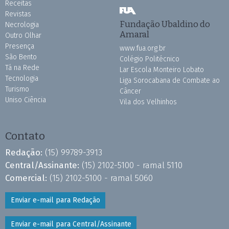
Receitas
Revistas
Fundação Ubaldino do
Necrologia
Amaral
Outro Olhar
Presença
www.fua.org.br
São Bento
Colégio Politécnico
Tá na Rede
Lar Escola Monteiro Lobato
Tecnologia
Liga Sorocabana de Combate ao
Turismo
Câncer
Uniso Ciência
Vila dos Velhinhos
Contato
Redação:
(15) 99789-3913
Central/Assinante:
(15) 2102-5100 - ramal 5110
Comercial:
(15) 2102-5100 - ramal 5060
Enviar e-mail para Redação
Enviar e-mail para Central/Assinante