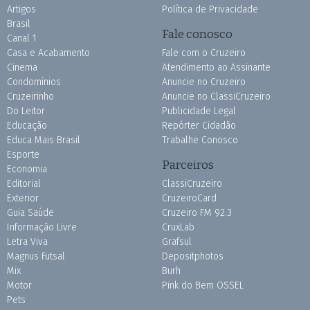
Artigos
Política de Privacidade
Brasil
Fale conosco
Canal 1
Casa e Acabamento
Fale com o Cruzeiro
Cinema
Atendimento ao Assinante
Condomínios
Anuncie no Cruzeiro
Cruzeirinho
Anuncie no ClassiCruzeiro
Do Leitor
Publicidade Legal
Educação
Repórter Cidadão
Educa Mais Brasil
Trabalhe Conosco
Esporte
Parceiros
Economia
Editorial
ClassiCruzeiro
Exterior
CruzeiroCard
Guia Saúde
Cruzeiro FM 92.3
Informação Livre
CruxLab
Letra Viva
Grafsul
Magnus Futsal
Depositphotos
Mix
Burh
Motor
Pink do Bem OSSEL
Pets