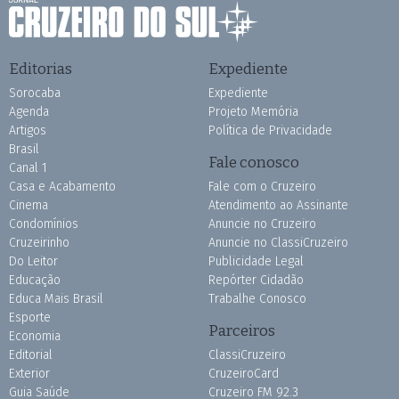
Editorias
Expediente
Sorocaba
Expediente
Agenda
Projeto Memória
Artigos
Política de Privacidade
Brasil
Fale conosco
Canal 1
Casa e Acabamento
Fale com o Cruzeiro
Cinema
Atendimento ao Assinante
Condomínios
Anuncie no Cruzeiro
Cruzeirinho
Anuncie no ClassiCruzeiro
Do Leitor
Publicidade Legal
Educação
Repórter Cidadão
Educa Mais Brasil
Trabalhe Conosco
Esporte
Parceiros
Economia
Editorial
ClassiCruzeiro
Exterior
CruzeiroCard
Guia Saúde
Cruzeiro FM 92.3