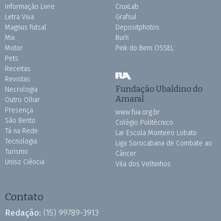
Informação Livre
CruxLab
Letra Viva
Grafsul
Magnus Futsal
Depositphotos
Mix
Burh
Motor
Pink do Bem OSSEL
Pets
Receitas
Revistas
Fundação Ubaldino do
Necrologia
Amaral
Outro Olhar
Presença
www.fua.org.br
São Bento
Colégio Politécnico
Tá na Rede
Lar Escola Monteiro Lobato
Tecnologia
Liga Sorocabana de Combate ao
Turismo
Câncer
Uniso Ciência
Vila dos Velhinhos
Contato
Redação:
(15) 99789-3913