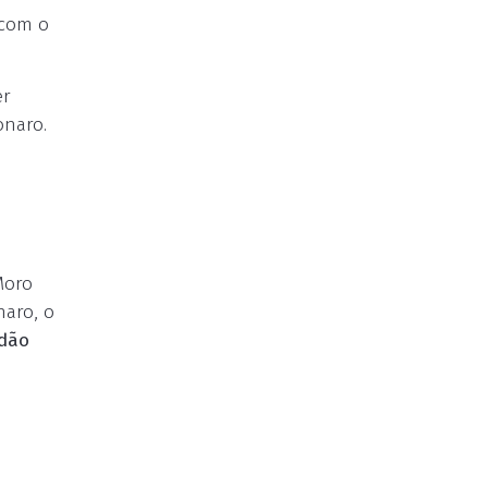
 com o
er
onaro.
Moro
naro, o
adão