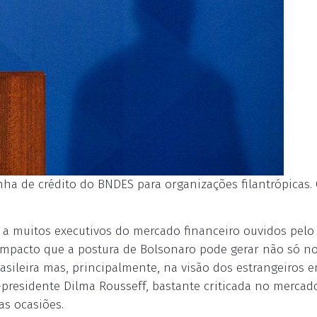
ha de crédito do BNDES para organizações filantrópicas. 
 a muitos executivos do mercado financeiro ouvidos pelo
mpacto que a postura de Bolsonaro pode gerar não só n
ileira mas, principalmente, na visão dos estrangeiros 
-presidente Dilma Rousseff, bastante criticada no mercad
as ocasiões.