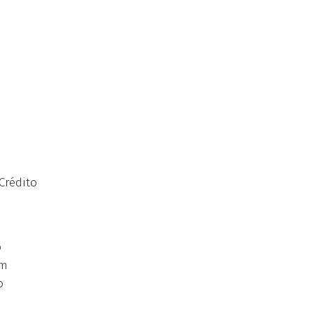
Crédito
o
em
o