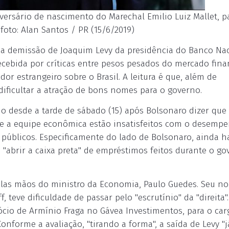
versário de nascimento do Marechal Emilio Luiz Mallet, p
 foto: Alan Santos / PR (15/6/2019)
 a demissão de Joaquim Levy da presidência do Banco Na
cebida por críticas entre pesos pesados do mercado fina
or estrangeiro sobre o Brasil. A leitura é que, além de
ificultar a atração de bons nomes para o governo.
o desde a tarde de sábado (15) após Bolsonaro dizer que
o e a equipe econômica estão insatisfeitos com o desemp
blicos. Especificamente do lado de Bolsonaro, ainda h
 "abrir a caixa preta" de empréstimos feitos durante o g
elas mãos do ministro da Economia, Paulo Guedes. Seu n
teve dificuldade de passar pelo "escrutínio" da "direita"
ócio de Armínio Fraga no Gávea Investimentos, para o car
nforme a avaliação, "tirando a forma", a saída de Levy "j