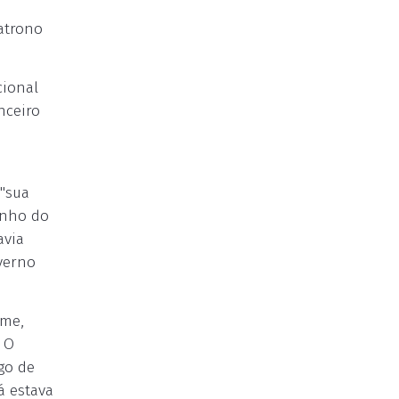
atrono
cional
nceiro
 "sua
enho do
avia
overno
ome,
. O
go de
á estava