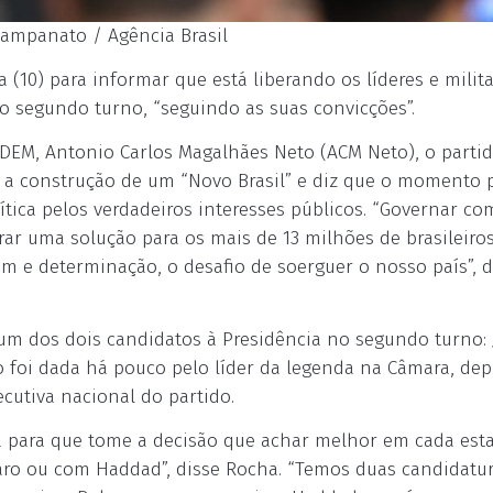
Campanato / Agência Brasil
(10) para informar que está liberando os líderes e milit
o segundo turno, “seguindo as suas convicções”.
DEM, Antonio Carlos Magalhães Neto (ACM Neto), o parti
a construção de um “Novo Brasil” e diz que o momento 
lítica pelos verdadeiros interesses públicos. “Governar co
trar uma solução para os mais de 13 milhões de brasileiro
m e determinação, o desafio de soerguer o nosso país”, d
um dos dois candidatos à Presidência no segundo turno: 
o foi dada há pouco pelo líder da legenda na Câmara, de
cutiva nacional do partido.
da para que tome a decisão que achar melhor em cada est
aro ou com Haddad”, disse Rocha. “Temos duas candidatu