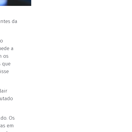
antes da
do
pede a
m os
s que
isse
Jair
putado
ado. Os
ras em