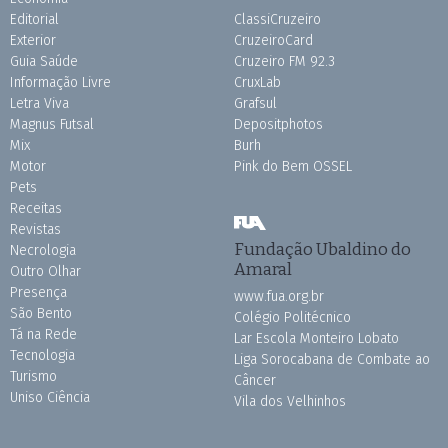
Editorial
ClassiCruzeiro
Exterior
CruzeiroCard
Guia Saúde
Cruzeiro FM 92.3
Informação Livre
CruxLab
Letra Viva
Grafsul
Magnus Futsal
Depositphotos
Mix
Burh
Motor
Pink do Bem OSSEL
Pets
Receitas
Revistas
Fundação Ubaldino do
Necrologia
Amaral
Outro Olhar
Presença
www.fua.org.br
São Bento
Colégio Politécnico
Tá na Rede
Lar Escola Monteiro Lobato
Tecnologia
Liga Sorocabana de Combate ao
Turismo
Câncer
Uniso Ciência
Vila dos Velhinhos