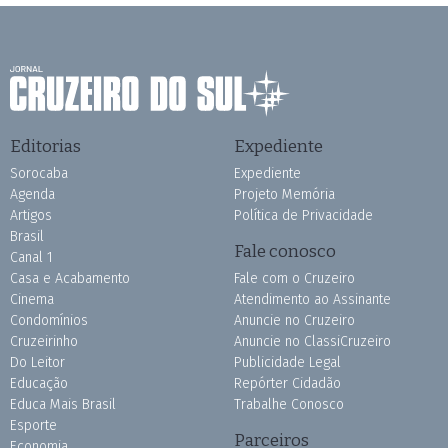
Editorias
Expediente
Sorocaba
Expediente
Agenda
Projeto Memória
Artigos
Política de Privacidade
Brasil
Fale conosco
Canal 1
Casa e Acabamento
Fale com o Cruzeiro
Cinema
Atendimento ao Assinante
Condomínios
Anuncie no Cruzeiro
Cruzeirinho
Anuncie no ClassiCruzeiro
Do Leitor
Publicidade Legal
Educação
Repórter Cidadão
Educa Mais Brasil
Trabalhe Conosco
Esporte
Parceiros
Economia