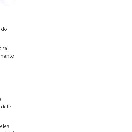
a do
ital.
imento
a
 dele
eles