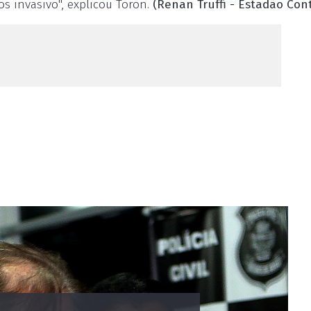
 invasivo", explicou Toron.
(Renan Truffi - Estadão Con